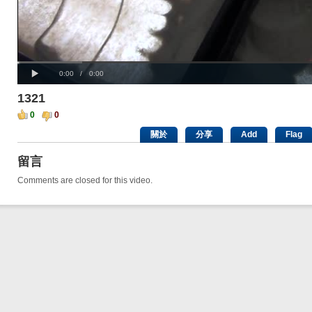
Progress
00:00
:
Loaded
: 0%
Play
0%
Current
Duration
0:00
/
0:00
Time
Time
1321
0
0
關於
分享
Add
Flag
留言
Comments are closed for this video.