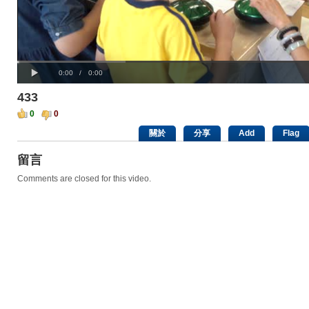
Progress
00:00
:
Loaded
: 0%
Play
0%
Current
Duration
0:00
/
0:00
Time
Time
433
0
0
關於
分享
Add
Flag
留言
Comments are closed for this video.