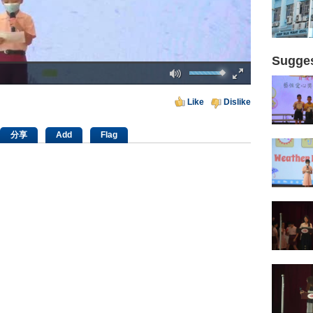
Sugges
Mute
Fullscreen
00:00
Like
Dislike
分享
Add
Flag