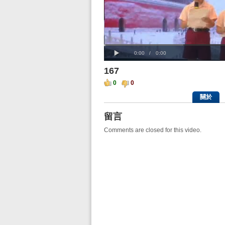
Progress
00:00
:
Loaded
: 0%
Play
0%
Current
Duration
0:00
/
0:00
Time
Time
167
0
0
關於
留言
Comments are closed for this video.