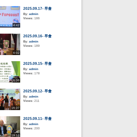
2025.09.17- 早會
By:
admin
Views:
186
4:42
2025.09.16- 早會
By:
admin
Views:
189
6:02
2025.09.15- 早會
By:
admin
Views:
178
6:06
2025.09.12- 早會
By:
admin
Views:
211
16:37
2025.09.11- 早會
By:
admin
Views:
200
19:12