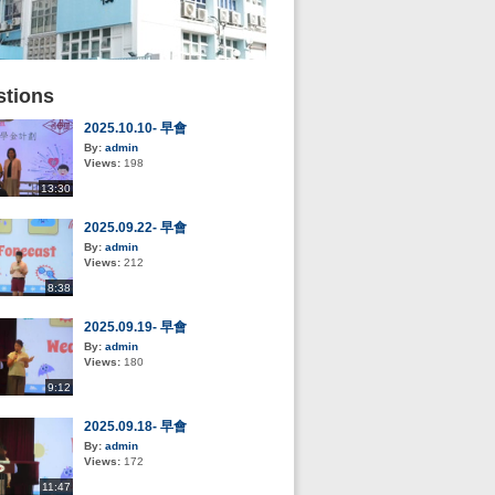
tions
2025.10.10- 早會
By:
admin
Views:
198
13:30
2025.09.22- 早會
By:
admin
Views:
212
8:38
2025.09.19- 早會
By:
admin
Views:
180
9:12
2025.09.18- 早會
By:
admin
Views:
172
11:47