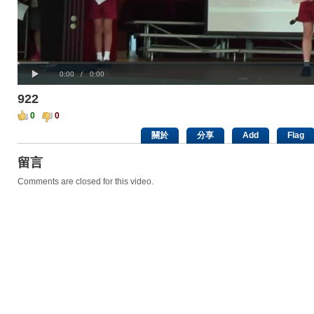
Progress
00:00
Loaded
:
: 0%
Play
0%
Current
Duration
0:00
/
0:00
Time
Time
922
0
0
關於
分享
Add
Flag
留言
Comments are closed for this video.