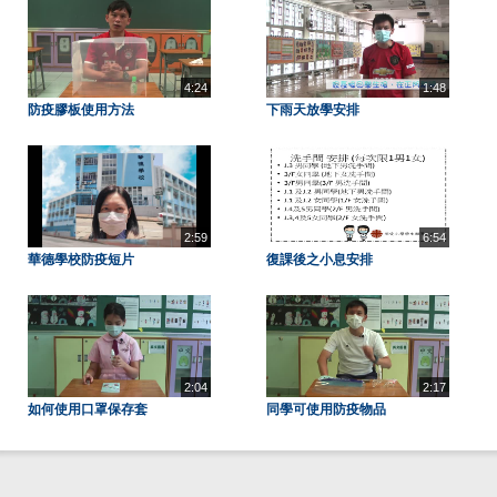
4:24
1:48
防疫膠板使用方法
下雨天放學安排
2:59
6:54
華德學校防疫短片
復課後之小息安排
2:04
2:17
如何使用口罩保存套
同學可使用防疫物品