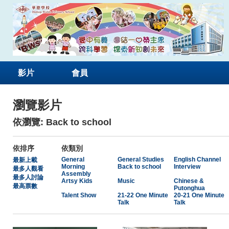
影片
會員
瀏覽影片
依瀏覽: Back to school
依排序
依類別
General
General Studies
English Channel
最新上載
Morning
Back to school
Interview
最多人觀看
Assembly
最多人討論
Artsy Kids
Music
Chinese &
最高票數
Putonghua
Talent Show
21-22 One Minute
20-21 One Minute
Talk
Talk