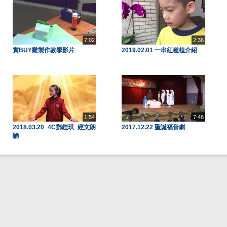
7:02
2:36
實BUY雞製作教學影片
2019.02.01 一串紅種植介紹
1:54
7:48
2018.03.20_4C鄧鎧琪_經文朗
2017.12.22 聖誕福音劇
誦