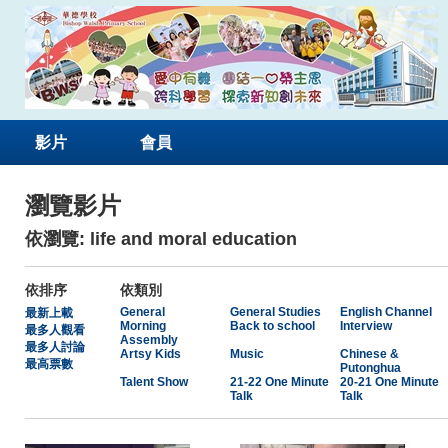
影片
會員
瀏覽影片
依瀏覽: life and moral education
依排序
依類別
General
General Studies
English Channel
最新上載
Morning
Back to school
Interview
最多人觀看
Assembly
最多人討論
Artsy Kids
Music
Chinese &
最高票數
Putonghua
Talent Show
21-22 One Minute
20-21 One Minute
Talk
Talk